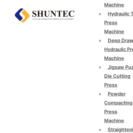
Machine
Hydraulic 
Press
Machine
Deep Draw
Hydraulic P
Machine
Jigsaw Pu
Die Cutting
Press
Powder
Compacting
Press
Machine
Straighten