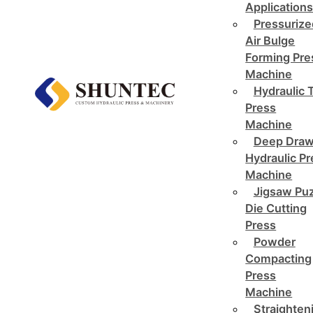
Application
Pressurize
Air Bulge
Forming Pre
Machine
Hydraulic 
Press
Machine
Deep Draw
Hydraulic P
Machine
Jigsaw Pu
Die Cutting
Press
Powder
Compacting
Press
Machine
Straighten