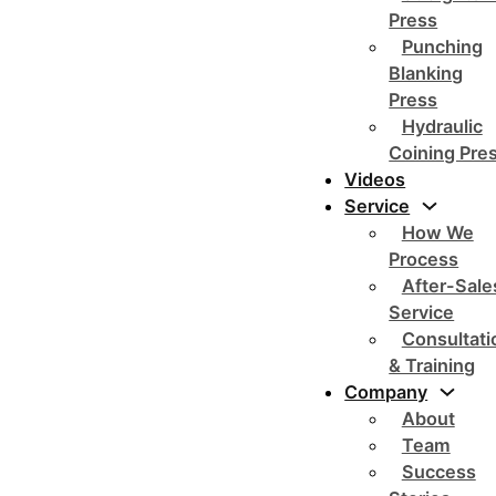
Press
Punching
Blanking
Press
Hydraulic
Coining Pre
Videos
Service
How We
Process
After-Sale
Service
Consultati
& Training
Company
About
Team
Success