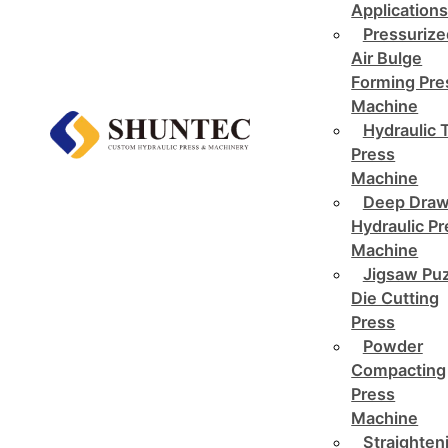
Application
Pressurize
Air Bulge
Forming Pre
Machine
Hydraulic 
Press
Machine
Deep Draw
Hydraulic P
Machine
Jigsaw Pu
Die Cutting
Press
Powder
Compacting
Press
Machine
Straighten