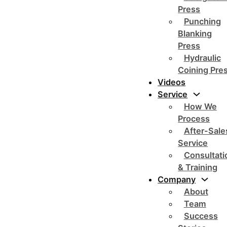
Press
Punching
Blanking
Press
Hydraulic
Coining Pre
Videos
Service
How We
Process
After-Sale
Service
Consultati
& Training
Company
About
Team
Success