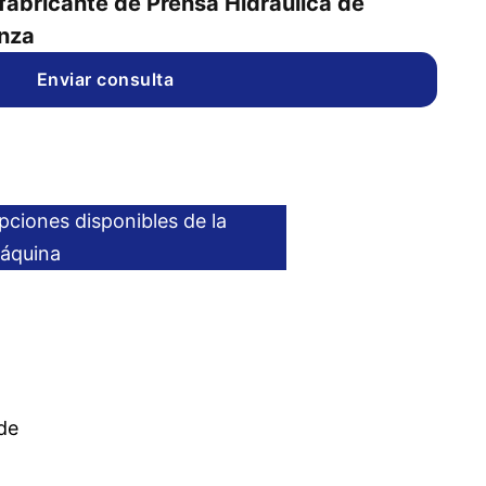
fabricante de Prensa Hidráulica de
nza
Enviar consulta
pciones disponibles de la
áquina
de