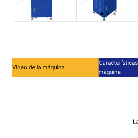
Característica
Video de la máquina
máquina
L