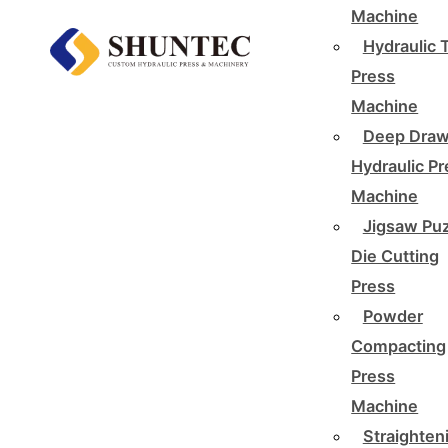
Machine
Hydraulic 
Press
Machine
Deep Draw
Hydraulic P
Machine
Jigsaw Pu
Die Cutting
Press
Powder
Compacting
Press
Machine
Straighten