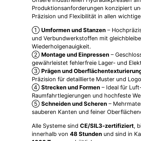
Produktionsanforderungen konzipiert und
Präzision und Flexibilität in allen wicht
①
Umformen und Stanzen
– Hochpräzis
und Verbundwerkstoffen mit gleichbleib
Wiederholgenauigkeit.
②
Montage und Einpressen
– Geschloss
gewährleistet fehlerfreie Lager- und Ele
③
Prägen und Oberflächentexturierun
Präzision für detaillierte Muster und Log
④
Strecken und Formen
– Ideal für Luft
Raumfahrtlegierungen und hochfeste Wer
⑤
Schneiden und Scheren
– Mehrmater
sauberen Kanten und feiner Oberflächenq
Alle Systeme sind
CE/SIL3-zertifiziert
, 
innerhalb von
48 Stunden
und sind in K