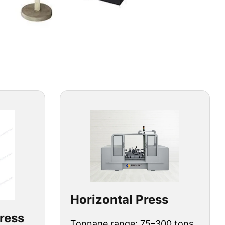
Horizontal Press
Press
Tonnage range: 75–300 tons