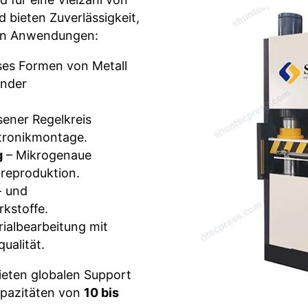
 bieten Zuverlässigkeit,
igen Anwendungen:
es Formen von Metall
ender
ener Regelkreis
ktronikmontage.
g
– Mikrogenaue
oreproduktion.
- und
kstoffe.
ialbearbeitung mit
ualität.
bieten globalen Support
apazitäten von
10 bis