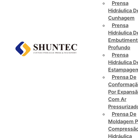
Prensa
Hidráulica D
Cunhagem
Prensa
Hidráulica D
Embutiment
Profundo
Prensa
Hidráulica D
Estampage
Prensa De
Conformaçã
Por Expans
Com Ar
Pressurizad
Prensa De
Moldagem P
Compressã
Hidráulica