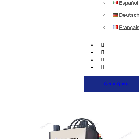
Español
Deutsc
Françai
Get A Quote