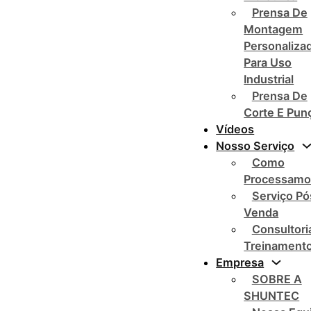
Prensa De
Montagem
Personaliza
Para Uso
Industrial
Prensa De
Corte E Pun
Vídeos
Nosso Serviço
Como
Processamo
Serviço Pó
Venda
Consultori
Treinament
Empresa
SOBRE A
SHUNTEC