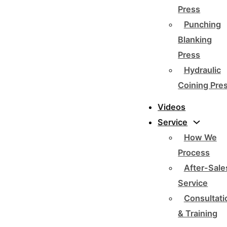
Press
Punching
Blanking
Press
Hydraulic
Coining Pre
Videos
Service
How We
Process
After-Sale
Service
Consultati
& Training