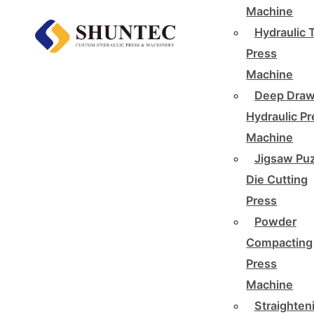
Machine
Hydraulic 
Press
Machine
Deep Draw
Hydraulic P
Machine
Jigsaw Pu
Die Cutting
Press
Powder
Compacting
Press
Machine
Straighten