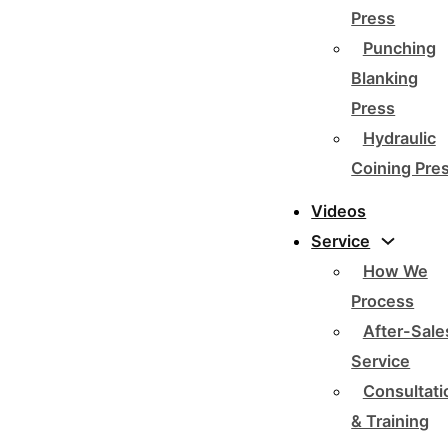
Press
Punching
Blanking
Press
Hydraulic
Coining Pre
Videos
Service
How We
Process
After-Sale
Service
Consultati
& Training