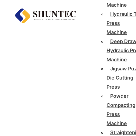
Machine
Hydraulic 
Press
Machine
Deep Draw
Hydraulic P
Machine
Jigsaw Pu
Die Cutting
Press
Powder
Compacting
Press
Machine
Straighten