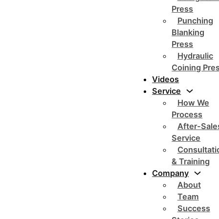
Press
Punching
Blanking
Press
Hydraulic
Coining Pre
Videos
Service
How We
Process
After-Sale
Service
Consultati
& Training
Company
About
Team
Success