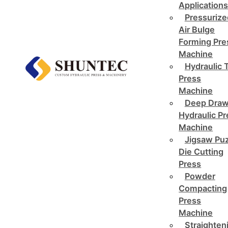
Application
Pressurize
Air Bulge
Forming Pre
Machine
Hydraulic 
Press
Machine
Deep Draw
Hydraulic P
Machine
Jigsaw Pu
Die Cutting
Press
Powder
Compacting
Press
Machine
Straighten