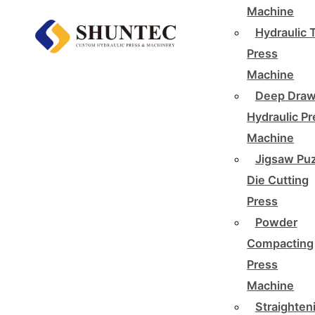
Machine
Hydraulic 
Press
Machine
Deep Draw
Hydraulic P
Machine
Jigsaw Pu
Die Cutting
Press
Powder
Compacting
Press
Machine
Straighten