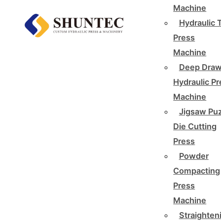
Machine
Hydraulic 
Press
Machine
Deep Draw
Hydraulic P
Machine
Jigsaw Pu
Die Cutting
Press
Powder
Compacting
Press
Machine
Straighten