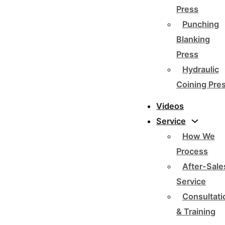
Press
Punching
Blanking
Press
Hydraulic
Coining Pre
Videos
Service
How We
Process
After-Sale
Service
Consultati
& Training