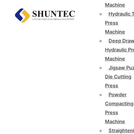
Machine
Hydraulic 
Press
Machine
Deep Draw
Hydraulic P
Machine
Jigsaw Pu
Die Cutting
Press
Powder
Compacting
Press
Machine
Straighten