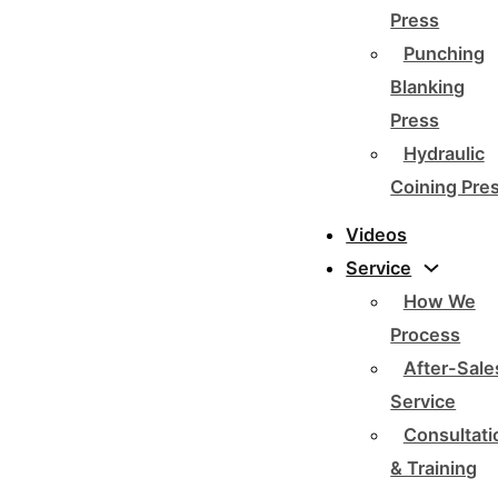
Press
Punching
Blanking
Press
Hydraulic
Coining Pre
Videos
Service
How We
Process
After-Sale
Service
Consultati
& Training