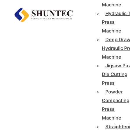
Machine
Hydraulic 
Press
Machine
Deep Draw
Hydraulic P
Machine
Jigsaw Pu
Die Cutting
Press
Powder
Compacting
Press
Machine
Straighten