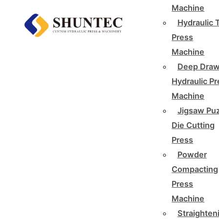
Machine
Hydraulic 
Press
Machine
Deep Draw
Hydraulic P
Machine
Jigsaw Pu
Die Cutting
Press
Powder
Compacting
Press
Machine
Straighten