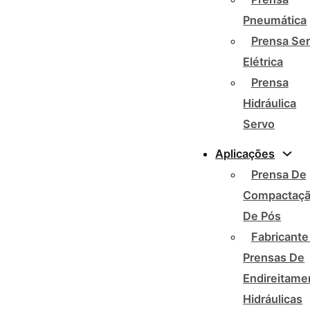
Pneumática
Prensa Se
Elétrica
Prensa
Hidráulica
Servo
Aplicações
Prensa De
Compactaç
De Pós
Fabricante
Prensas De
Endireitame
Hidráulicas