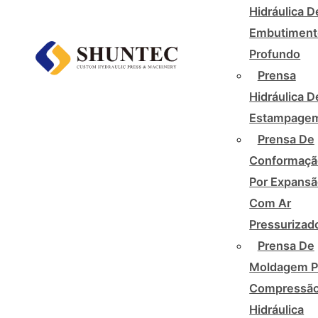
Hidráulica D
Embutiment
Profundo
Prensa
Hidráulica D
Estampage
Prensa De
Conformaçã
Por Expans
Com Ar
Pressurizad
Prensa De
Moldagem P
Compressã
Hidráulica