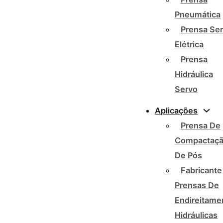
Pneumática
Prensa Se
Elétrica
Prensa
Hidráulica
Servo
Aplicações
Prensa De
Compactaç
De Pós
Fabricante
Prensas De
Endireitame
Hidráulicas