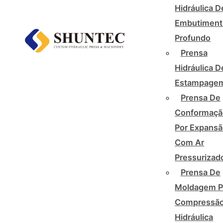
Hidráulica D
Embutiment
Profundo
Prensa
Hidráulica D
Estampage
Prensa De
Conformaçã
Por Expans
Com Ar
Pressurizad
Prensa De
Moldagem P
Compressã
Hidráulica