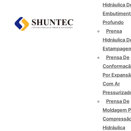
Hidráulica D
Embutiment
Profundo
Prensa
Hidráulica D
Estampage
Prensa De
Conformaçã
Por Expans
Com Ar
Pressurizad
Prensa De
Moldagem P
Compressã
Hidráulica