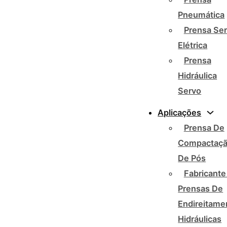
Pneumática
Prensa Se
Elétrica
Prensa
Hidráulica
Servo
Aplicações
Prensa De
Compactaç
De Pós
Fabricante
Prensas De
Endireitame
Hidráulicas